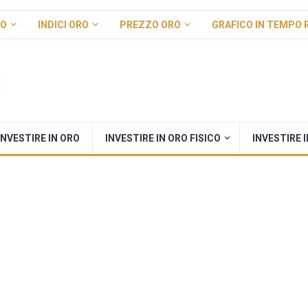
RO
INDICI ORO
PREZZO ORO
GRAFICO IN TEMPO 
INVESTIRE IN ORO
INVESTIRE IN ORO FISICO
INVESTIRE 