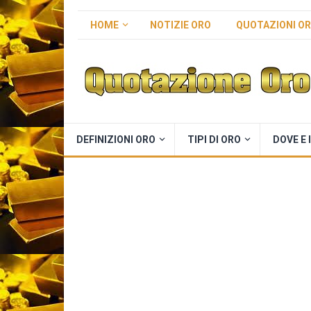
HOME
NOTIZIE ORO
QUOTAZIONI O
DEFINIZIONI ORO
TIPI DI ORO
DOVE E 