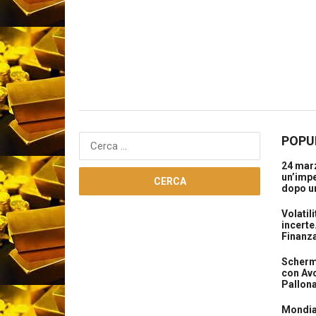
POPU
Ricerca
per:
24 marz
un’impe
dopo un
Volatil
incerte
Finanz
Scherma
con Avo
Pallon
Mondial