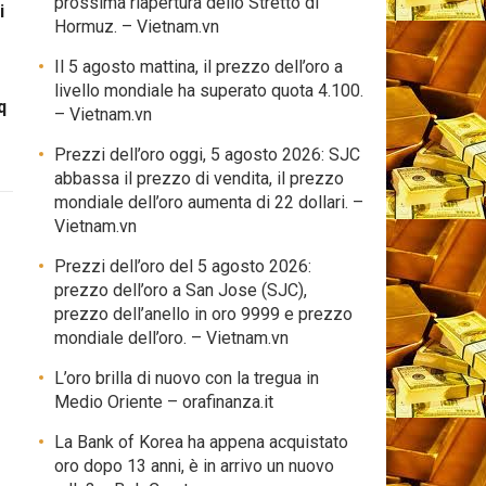
prossima riapertura dello Stretto di
i
Hormuz. – Vietnam.vn
Il 5 agosto mattina, il prezzo dell’oro a
livello mondiale ha superato quota 4.100.
q
– Vietnam.vn
Prezzi dell’oro oggi, 5 agosto 2026: SJC
abbassa il prezzo di vendita, il prezzo
mondiale dell’oro aumenta di 22 dollari. –
Vietnam.vn
Prezzi dell’oro del 5 agosto 2026:
prezzo dell’oro a San Jose (SJC),
prezzo dell’anello in oro 9999 e prezzo
mondiale dell’oro. – Vietnam.vn
L’oro brilla di nuovo con la tregua in
Medio Oriente – orafinanza.it
La Bank of Korea ha appena acquistato
oro dopo 13 anni, è in arrivo un nuovo