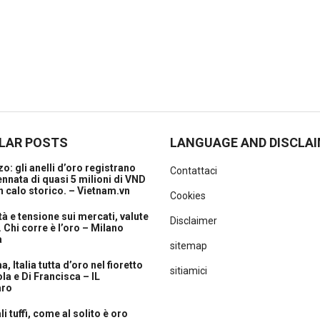
LAR POSTS
LANGUAGE AND DISCLA
o: gli anelli d’oro registrano
Contattaci
nnata di quasi 5 milioni di VND
 calo storico. – Vietnam.vn
Cookies
ità e tensione sui mercati, valute
Disclaimer
. Chi corre è l’oro – Milano
a
sitemap
, Italia tutta d’oro nel fioretto
sitiamici
la e Di Francisca – IL
aro
i tuffi, come al solito è oro