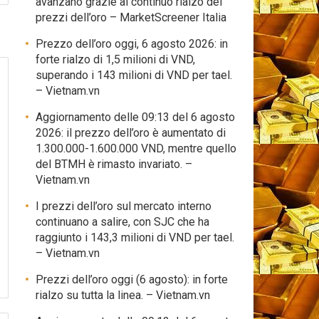
avanzano grazie al continuo rialzo dei
prezzi dell’oro – MarketScreener Italia
Prezzo dell’oro oggi, 6 agosto 2026: in
forte rialzo di 1,5 milioni di VND,
superando i 143 milioni di VND per tael.
– Vietnam.vn
Aggiornamento delle 09:13 del 6 agosto
2026: il prezzo dell’oro è aumentato di
1.300.000-1.600.000 VND, mentre quello
del BTMH è rimasto invariato. –
Vietnam.vn
I prezzi dell’oro sul mercato interno
continuano a salire, con SJC che ha
raggiunto i 143,3 milioni di VND per tael.
– Vietnam.vn
Prezzi dell’oro oggi (6 agosto): in forte
rialzo su tutta la linea. – Vietnam.vn