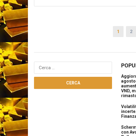
Paginazione
1
2
degli
articoli
POPU
Ricerca
per:
Aggiorn
agosto 
aument
VND, m
rimasto
Volatil
incerte
Finanz
Scherma
con Avo