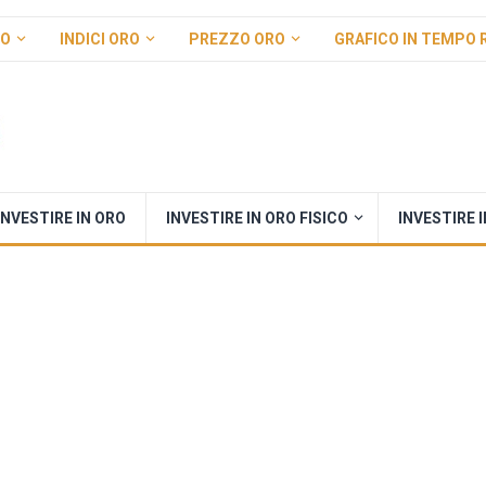
RO
INDICI ORO
PREZZO ORO
GRAFICO IN TEMPO 
INVESTIRE IN ORO
INVESTIRE IN ORO FISICO
INVESTIRE 