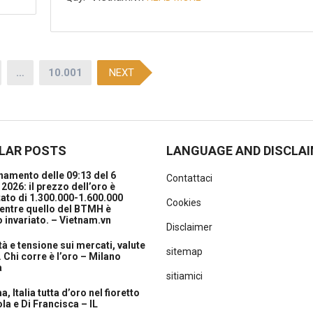
…
10.001
NEXT
LAR POSTS
LANGUAGE AND DISCLA
amento delle 09:13 del 6
Contattaci
2026: il prezzo dell’oro è
ato di 1.300.000-1.600.000
Cookies
entre quello del BTMH è
 invariato. – Vietnam.vn
Disclaimer
ità e tensione sui mercati, valute
sitemap
. Chi corre è l’oro – Milano
a
sitiamici
, Italia tutta d’oro nel fioretto
la e Di Francisca – IL