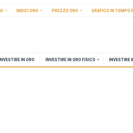
RO
INDICI ORO
PREZZO ORO
GRAFICO IN TEMPO 
INVESTIRE IN ORO
INVESTIRE IN ORO FISICO
INVESTIRE 