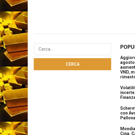
POPU
Ricerca
per:
Aggiorn
agosto 
aument
VND, m
rimasto
Volatil
incerte
Finanz
Scherma
con Avo
Pallon
Mondial
Cina. C