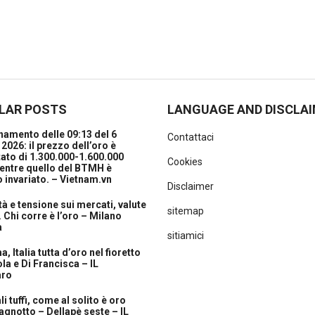
LAR POSTS
LANGUAGE AND DISCLA
amento delle 09:13 del 6
Contattaci
2026: il prezzo dell’oro è
ato di 1.300.000-1.600.000
Cookies
entre quello del BTMH è
 invariato. – Vietnam.vn
Disclaimer
ità e tensione sui mercati, valute
sitemap
. Chi corre è l’oro – Milano
a
sitiamici
, Italia tutta d’oro nel fioretto
la e Di Francisca – IL
aro
i tuffi, come al solito è oro
agnotto – Dellapè seste – IL