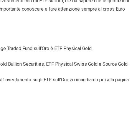
vestimenti con gli ETF sull’oro, c’è da sapere che le quotazioni
è importante conoscere e fare attenzione sempre al cross Euro
nge Traded Fund sull’Oro è ETF Physical Gold.
old Bullion Securities, ETF Physical Swiss Gold e Source Gold.
ll’investimento sugli ETF sull’Oro vi rimandiamo poi alla pagina