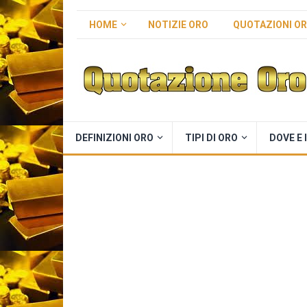
HOME
NOTIZIE ORO
QUOTAZIONI O
DEFINIZIONI ORO
TIPI DI ORO
DOVE E 