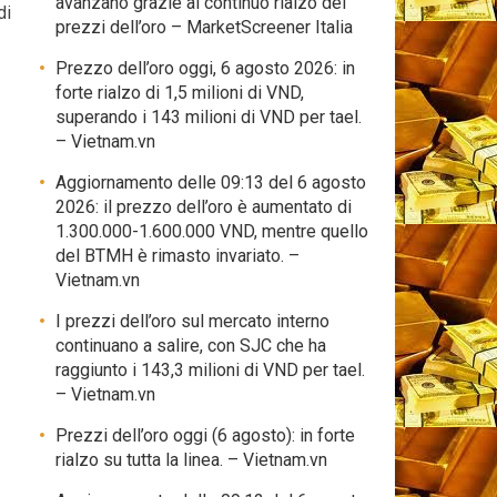
avanzano grazie al continuo rialzo dei
di
prezzi dell’oro – MarketScreener Italia
Prezzo dell’oro oggi, 6 agosto 2026: in
forte rialzo di 1,5 milioni di VND,
superando i 143 milioni di VND per tael.
– Vietnam.vn
Aggiornamento delle 09:13 del 6 agosto
2026: il prezzo dell’oro è aumentato di
1.300.000-1.600.000 VND, mentre quello
del BTMH è rimasto invariato. –
Vietnam.vn
I prezzi dell’oro sul mercato interno
continuano a salire, con SJC che ha
raggiunto i 143,3 milioni di VND per tael.
– Vietnam.vn
Prezzi dell’oro oggi (6 agosto): in forte
rialzo su tutta la linea. – Vietnam.vn