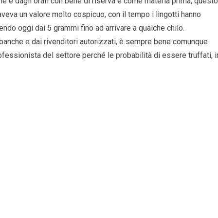
nche e dagli orafi con bene di riserva e come materia prima, questo
 aveva un valore molto cospicuo, con il tempo i lingotti hanno
ndo oggi dai 5 grammi fino ad arrivare a qualche chilo.
e banche e dai rivenditori autorizzati, è sempre bene comunque
ofessionista del settore perché le probabilità di essere truffati, i