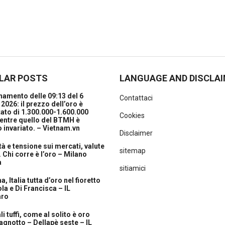
LAR POSTS
LANGUAGE AND DISCLA
amento delle 09:13 del 6
Contattaci
2026: il prezzo dell’oro è
ato di 1.300.000-1.600.000
Cookies
entre quello del BTMH è
 invariato. – Vietnam.vn
Disclaimer
ità e tensione sui mercati, valute
sitemap
. Chi corre è l’oro – Milano
a
sitiamici
, Italia tutta d’oro nel fioretto
la e Di Francisca – IL
aro
i tuffi, come al solito è oro
agnotto – Dellapè seste – IL