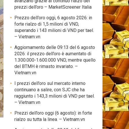
avanzano grazie al continuo rialzo dei
prezzi dell’oro – MarketScreener Italia
Prezzo dell’oro oggi, 6 agosto 2026: in
forte rialzo di 1,5 milioni di VND,
superando i 143 milioni di VND per tael.
– Vietnam.vn
Aggiornamento delle 09:13 del 6 agosto
2026: il prezzo dell’oro è aumentato di
1.300.000-1.600.000 VND, mentre quello
del BTMH è rimasto invariato. –
Vietnam.vn
I prezzi dell’oro sul mercato interno
continuano a salire, con SJC che ha
raggiunto i 143,3 milioni di VND per tael.
– Vietnam.vn
Prezzi dell’oro oggi (6 agosto): in forte
rialzo su tutta la linea. – Vietnam.vn