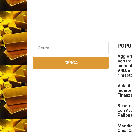
POPU
Ricerca
per:
Aggiorn
agosto 
aument
VND, m
rimasto
Volatil
incerte
Finanz
Scherma
con Avo
Pallon
Mondial
Cina. C