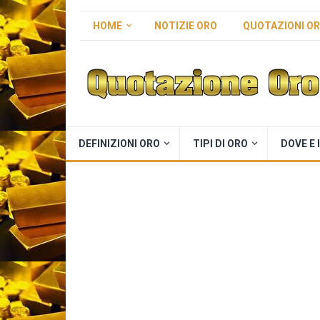
HOME
NOTIZIE ORO
QUOTAZIONI O
DEFINIZIONI ORO
TIPI DI ORO
DOVE E 