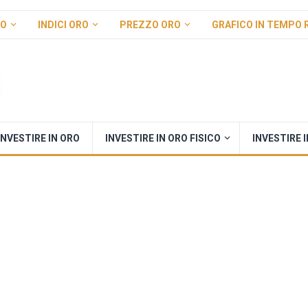
RO
INDICI ORO
PREZZO ORO
GRAFICO IN TEMPO 
INVESTIRE IN ORO
INVESTIRE IN ORO FISICO
INVESTIRE 