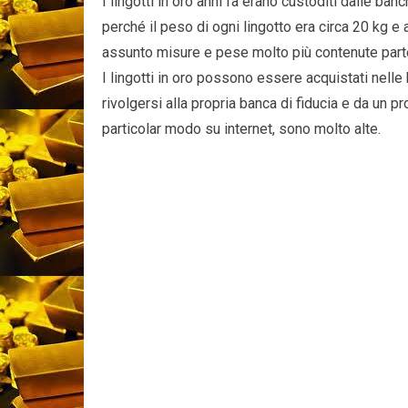
I lingotti in oro anni fa erano custoditi dalle ba
perché il peso di ogni lingotto era circa 20 kg e
assunto misure e pese molto più contenute parte
I lingotti in oro possono essere acquistati nell
rivolgersi alla propria banca di fiducia e da un pr
particolar modo su internet, sono molto alte.