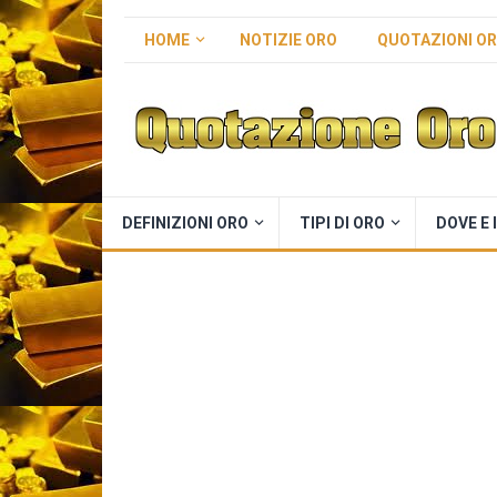
HOME
NOTIZIE ORO
QUOTAZIONI O
DEFINIZIONI ORO
TIPI DI ORO
DOVE E 