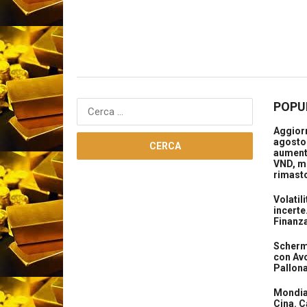
POPU
Ricerca
per:
Aggiorn
agosto 
aument
VND, m
rimasto
Volatil
incerte
Finanz
Scherma
con Avo
Pallon
Mondial
Cina. C