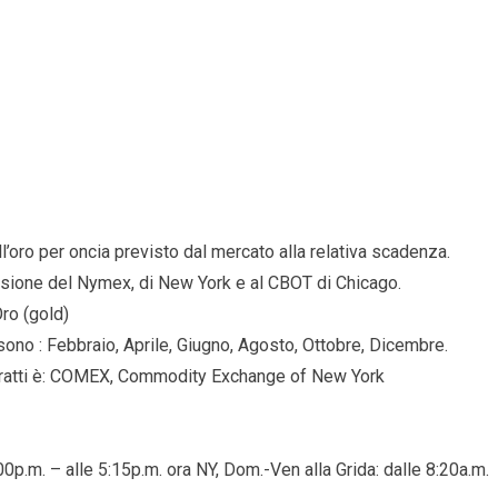
ll’oro per oncia previsto dal mercato alla relativa scadenza.
ivisione del Nymex, di New York e al CBOT di Chicago.
Oro (gold)
sono : Febbraio, Aprile, Giugno, Agosto, Ottobre, Dicembre.
ontratti è: COMEX, Commodity Exchange of New York
:00p.m. – alle 5:15p.m. ora NY, Dom.-Ven alla Grida: dalle 8:20a.m.