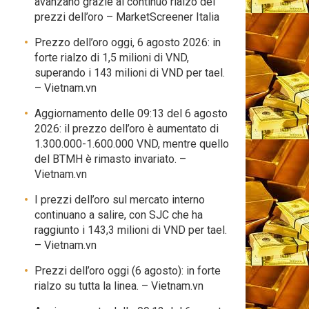
avanzano grazie al continuo rialzo dei
prezzi dell’oro – MarketScreener Italia
Prezzo dell’oro oggi, 6 agosto 2026: in
forte rialzo di 1,5 milioni di VND,
superando i 143 milioni di VND per tael.
– Vietnam.vn
Aggiornamento delle 09:13 del 6 agosto
2026: il prezzo dell’oro è aumentato di
1.300.000-1.600.000 VND, mentre quello
del BTMH è rimasto invariato. –
Vietnam.vn
I prezzi dell’oro sul mercato interno
continuano a salire, con SJC che ha
raggiunto i 143,3 milioni di VND per tael.
– Vietnam.vn
Prezzi dell’oro oggi (6 agosto): in forte
rialzo su tutta la linea. – Vietnam.vn