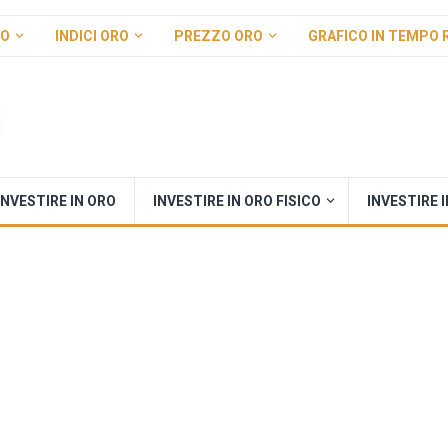
RO
INDICI ORO
PREZZO ORO
GRAFICO IN TEMPO 
INVESTIRE IN ORO
INVESTIRE IN ORO FISICO
INVESTIRE 