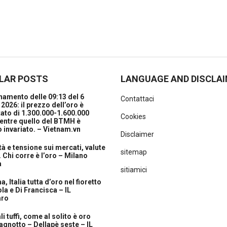
LAR POSTS
LANGUAGE AND DISCLA
amento delle 09:13 del 6
Contattaci
2026: il prezzo dell’oro è
ato di 1.300.000-1.600.000
Cookies
entre quello del BTMH è
 invariato. – Vietnam.vn
Disclaimer
ità e tensione sui mercati, valute
sitemap
. Chi corre è l’oro – Milano
a
sitiamici
, Italia tutta d’oro nel fioretto
la e Di Francisca – IL
aro
i tuffi, come al solito è oro
agnotto – Dellapè seste – IL