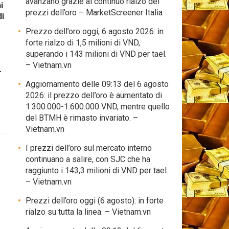
avanzano grazie al continuo rialzo dei
i
prezzi dell’oro – MarketScreener Italia
di
Prezzo dell’oro oggi, 6 agosto 2026: in
forte rialzo di 1,5 milioni di VND,
superando i 143 milioni di VND per tael.
– Vietnam.vn
–
Aggiornamento delle 09:13 del 6 agosto
2026: il prezzo dell’oro è aumentato di
1.300.000-1.600.000 VND, mentre quello
del BTMH è rimasto invariato. –
Vietnam.vn
I prezzi dell’oro sul mercato interno
continuano a salire, con SJC che ha
raggiunto i 143,3 milioni di VND per tael.
– Vietnam.vn
Prezzi dell’oro oggi (6 agosto): in forte
rialzo su tutta la linea. – Vietnam.vn