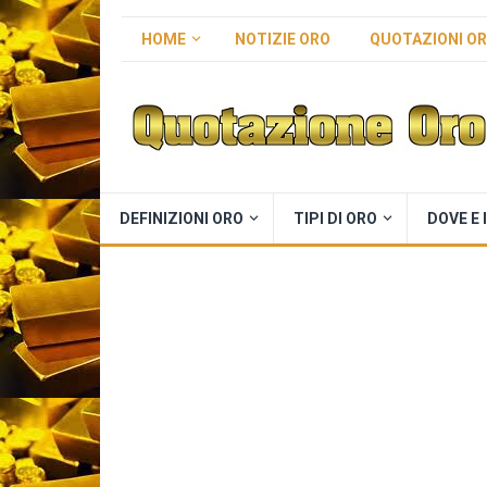
HOME
NOTIZIE ORO
QUOTAZIONI O
DEFINIZIONI ORO
TIPI DI ORO
DOVE E 