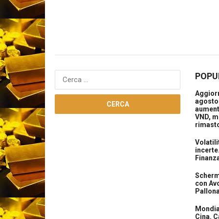
POPU
Ricerca
per:
Aggiorn
agosto 
aument
VND, m
rimasto
Volatil
incerte
Finanz
Scherma
con Avo
Pallon
Mondial
Cina. C