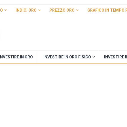
RO
INDICI ORO
PREZZO ORO
GRAFICO IN TEMPO 
INVESTIRE IN ORO
INVESTIRE IN ORO FISICO
INVESTIRE 