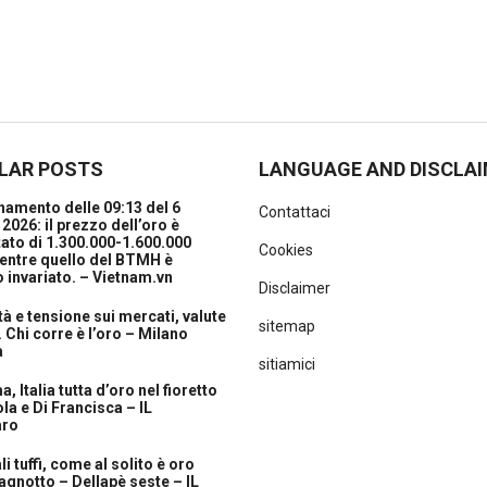
LAR POSTS
LANGUAGE AND DISCLA
amento delle 09:13 del 6
Contattaci
2026: il prezzo dell’oro è
ato di 1.300.000-1.600.000
Cookies
entre quello del BTMH è
 invariato. – Vietnam.vn
Disclaimer
ità e tensione sui mercati, valute
sitemap
. Chi corre è l’oro – Milano
a
sitiamici
, Italia tutta d’oro nel fioretto
la e Di Francisca – IL
aro
i tuffi, come al solito è oro
agnotto – Dellapè seste – IL