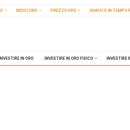
RO
INDICI ORO
PREZZO ORO
GRAFICO IN TEMPO 
INVESTIRE IN ORO
INVESTIRE IN ORO FISICO
INVESTIRE 