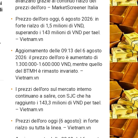
avanzano grazie al continuo rialzo dei
i
prezzi dell’oro – MarketScreener Italia
di
Prezzo dell’oro oggi, 6 agosto 2026: in
forte rialzo di 1,5 milioni di VND,
superando i 143 milioni di VND per tael.
– Vietnam.vn
–
Aggiornamento delle 09:13 del 6 agosto
2026: il prezzo dell’oro è aumentato di
1.300.000-1.600.000 VND, mentre quello
del BTMH è rimasto invariato. –
Vietnam.vn
I prezzi dell’oro sul mercato interno
continuano a salire, con SJC che ha
raggiunto i 143,3 milioni di VND per tael.
– Vietnam.vn
Prezzi dell’oro oggi (6 agosto): in forte
rialzo su tutta la linea. – Vietnam.vn