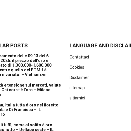
LAR POSTS
LANGUAGE AND DISCLA
amento delle 09:13 del 6
Contattaci
2026: il prezzo dell’oro è
ato di 1.300.000-1.600.000
Cookies
entre quello del BTMH è
 invariato. – Vietnam.vn
Disclaimer
ità e tensione sui mercati, valute
sitemap
. Chi corre è l’oro – Milano
a
sitiamici
, Italia tutta d’oro nel fioretto
la e Di Francisca – IL
aro
i tuffi, come al solito è oro
agnotto – Dellapè seste – IL