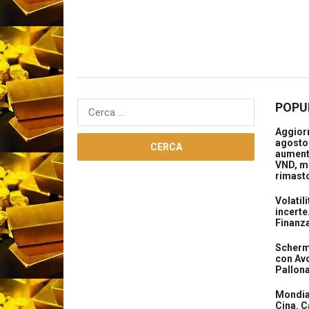
POPU
Ricerca
per:
Aggiorn
agosto 
aument
VND, m
rimasto
Volatil
incerte
Finanz
Scherma
con Avo
Pallon
Mondial
Cina. C