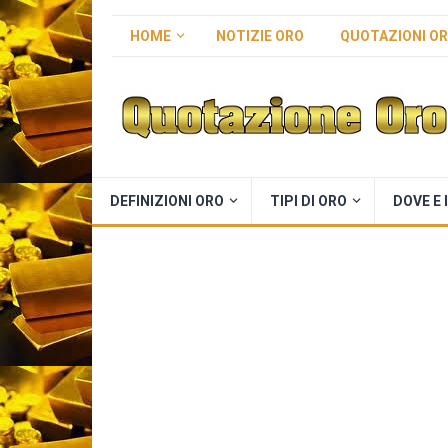
HOME
NOTIZIE ORO
QUOTAZIONI O
DEFINIZIONI ORO
TIPI DI ORO
DOVE E 