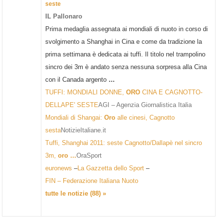
seste
IL Pallonaro
Prima medaglia assegnata ai mondiali di nuoto in corso di
svolgimento a Shanghai in Cina e come da tradizione la
prima settimana è dedicata ai tuffi. Il titolo nel trampolino
sincro dei 3m è andato senza nessuna sorpresa alla Cina
con il Canada argento
…
TUFFI: MONDIALI DONNE,
ORO
CINA E CAGNOTTO-
DELLAPE' SESTE
AGI – Agenzia Giornalistica Italia
Mondiali di Shangai:
Oro
alle cinesi, Cagnotto
sesta
NotizieItaliane.it
Tuffi, Shanghai 2011: seste Cagnotto/Dallapè nel sincro
3m,
oro
…
OraSport
euronews
–
La Gazzetta dello Sport
–
FIN – Federazione Italiana Nuoto
tutte le notizie (88) »